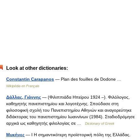
Look at other dictionaries:
Constantin Carapanos
— Plan des fouilles de Dodone …
Wikipédia en Français
Δάλλας, Γιάννης
— (Φιλιππιάδα Ηπείρου 1924 –). Φιλόλογος,
καθηγητής πανεπιστημίου και λογοτέχνης. Σπούδασε στη
φιλοσοφική σχολή του Πανεπιστημίου Αθηνών και αναγορεύτηκε
διδάκτορας του πανεπιστημίου Ιωαννίνων (1984). Σταδιοδρόμησε
αρχικά ως καθηγητής φιλολογίας σε …
Dictionary of Greek
Μυκήνες
— I Η σημαντικότερη προϊστορική πόλη της Ελλάδας.