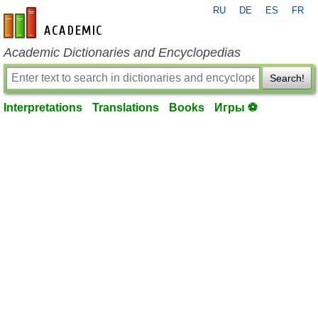
RU
DE
ES
FR
en-academic.com
Academic Dictionaries and Encyclopedias
Search!
Interpretations
Translations
Books
Игры ⚽