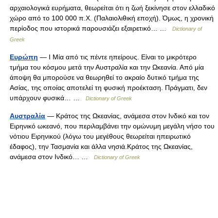
αρχαιολογικά ευρήματα, θεωρείται ότι η ζωή ξεκίνησε στον ελλαδικό
χώρο από το 100 000 π.Χ. (Παλαιολιθική εποχή). Όμως, η χρονική
περίοδος που ιστορικά παρουσιάζει εξαιρετικό… …
Dictionary of
Greek
Ευρώπη
— I Μία από τις πέντε ηπείρους. Είναι το μικρότερο
τμήμα του κόσμου μετά την Αυστραλία και την Ωκεανία. Από μία
άποψη θα μπορούσε να θεωρηθεί το ακραίο δυτικό τμήμα της
Ασίας, της οποίας αποτελεί τη φυσική προέκταση. Πράγματι, δεν
υπάρχουν φυσικά… …
Dictionary of Greek
Αυστραλία
— Κράτος της Ωκεανίας, ανάμεσα στον Ινδικό και τον
Ειρηνικό ωκεανό, που περιλαμβάνει την ομώνυμη μεγάλη νήσο του
νότιου Ειρηνικού (λόγω του μεγέθους θεωρείται ηπειρωτικό
έδαφος), την Τασμανία και άλλα νησιά.Κράτος της Ωκεανίας,
ανάμεσα στον Ινδικό… …
Dictionary of Greek